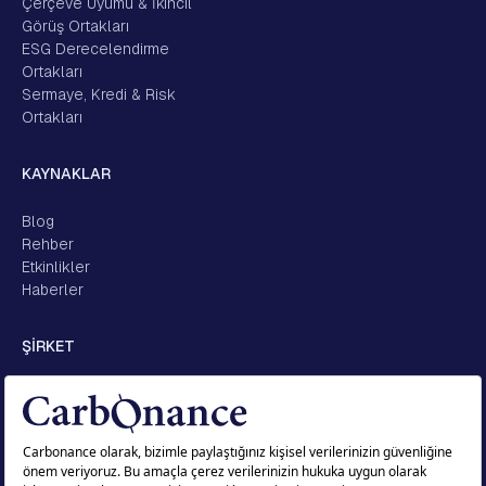
Çerçeve Uyumu & İkincil
Görüş Ortakları
ESG Derecelendirme
Ortakları
Sermaye, Kredi & Risk
Ortakları
KAYNAKLAR
Blog
Rehber
Etkinlikler
Haberler
ŞİRKET
Hakkımızda
Kariyer
İletişim
KVKK
Açık Rıza Metni