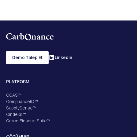
Demo Talep Et
LinkedIn
PLATFORM
CCAS™
ComplianceIQ™
SupplySense™
Cindeks™
Green Finance Suite™
ÇÖZÜMLER