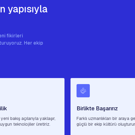
in yapısıyla
i fikirleri
şturuyoruz. Her ekip
ilik
Birlikte Başarırız
yeni bakış açılarıyla yaklaşır,
Farklı uzmanlıkları bir araya ge
ygun teknolojiler üretiriz.
güçlü bir ekip kültürü oluşturu