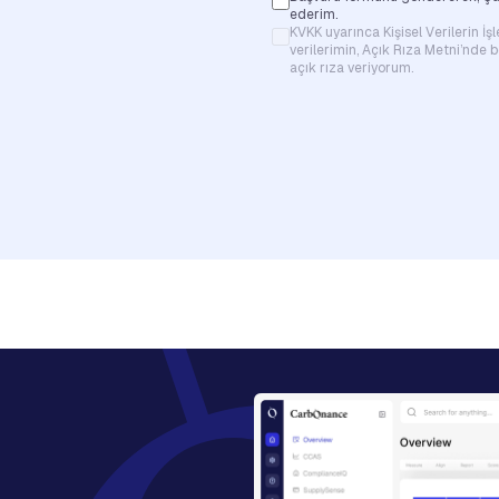
ederim.
KVKK uyarınca Kişisel Verilerin İ
verilerimin, Açık Rıza Metni’nde
açık rıza veriyorum.