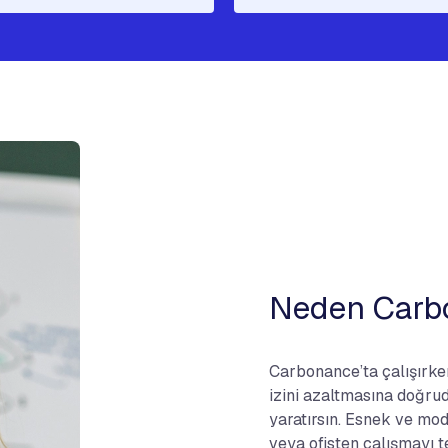
Neden Carb
Carbonance’ta çalışırken
izini azaltmasına doğrud
yaratırsın. Esnek ve mo
veya ofisten çalışmayı t