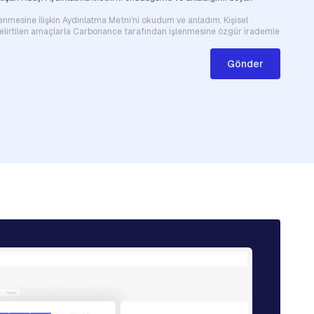
şlenmesine İlişkin Aydınlatma Metni’ni okudum ve anladım. Kişisel
 belirtilen amaçlarla Carbonance tarafından işlenmesine özgür irademle
Gönder