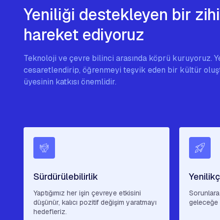
Yeniliği destekleyen bir zih
hareket ediyoruz
Teknoloji ve çevre bilinci arasında köprü kuruyoruz. Yen
cesaretlendirip, öğrenmeyi teşvik eden bir kültür olu
üyesinin katkısı önemlidir.
Sürdürülebilirlik
Yenilikç
Yaptığımız her işin çevreye etkisini
Sorunlara 
düşünür, kalıcı pozitif değişim yaratmayı
geleceğe u
hedefleriz.