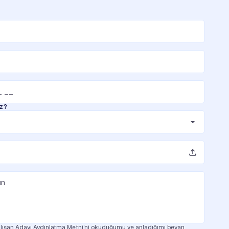
uz?
ışan Adayı Aydınlatma Metni’ni okuduğumu ve anladığımı beyan