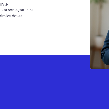
jiyle
e karbon ayak izini
ibimize davet