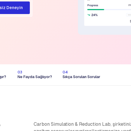
siz Deneyin
03
04
şır?
Ne Fayda Sağlıyor?
Sıkça Sorulan Sorular
b
Carbon Simulation & Reduction Lab, şirketiniz