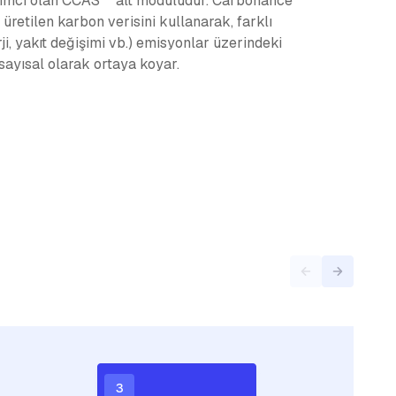
rdımcı olan CCAS™ alt modülüdür. Carbonance
retilen karbon verisini kullanarak, farklı
erji, yakıt değişimi vb.) emisyonlar üzerindeki
ı sayısal olarak ortaya koyar.
3