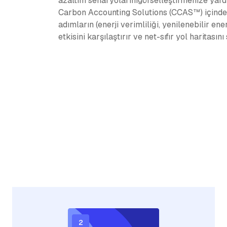
azaltım senaryolarınıgörselleştirmenize ya
Carbon Accounting Solutions (CCAS™) içinde ü
adımların (enerji verimliliği, yenilenebilir en
etkisini karşılaştırır ve net-sıfır yol haritasın
2