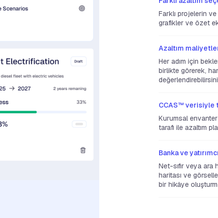
Farklı azaltım seç
Farklı projelerin v
grafikler ve özet e
Azaltım maliyetler
Her adım için bekle
birlikte görerek, h
değerlendirebilirsini
CCAS™ verisiyle tu
Kurumsal envanter 
tarafı ile azaltım p
Banka ve yatırımcı
Net-sıfır veya ara h
haritası ve görsel
bir hikâye oluşturm